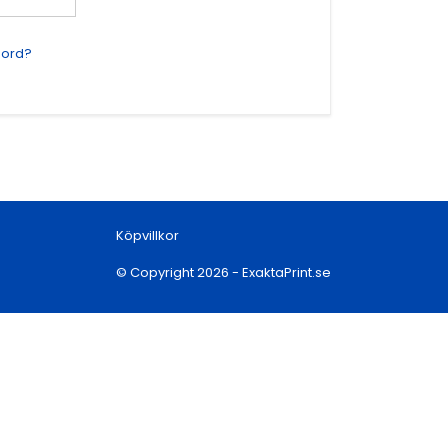
nord?
Köpvillkor
© Copyright
2026
- ExaktaPrint.se