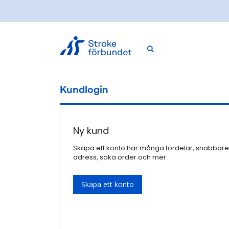
Skip
to
Content
Kundlogin
Ny kund
Skapa ett konto har många fördelar, snabbare 
adress, söka order och mer.
Skapa ett konto