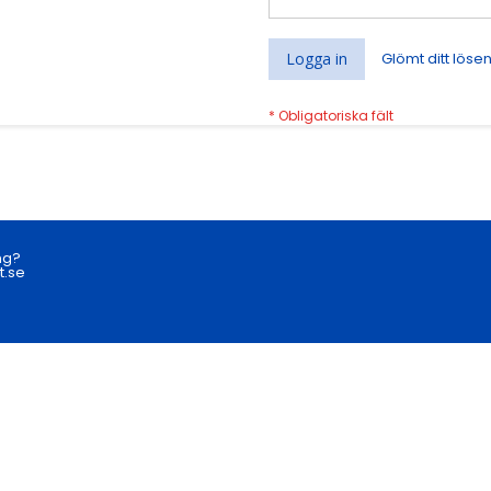
Logga in
Glömt ditt löse
ng?
t.se