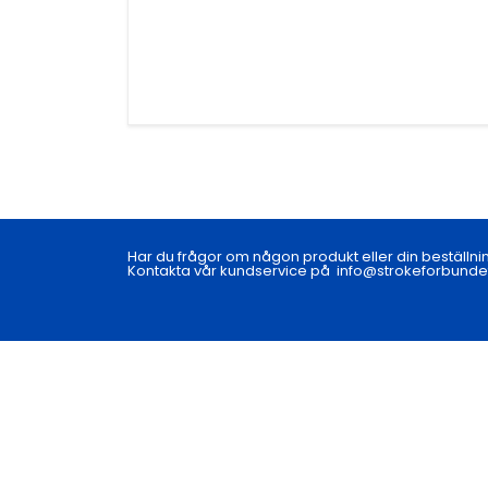
Har du frågor om någon produkt eller din beställni
Kontakta vår kundservice på
info@strokeforbunde