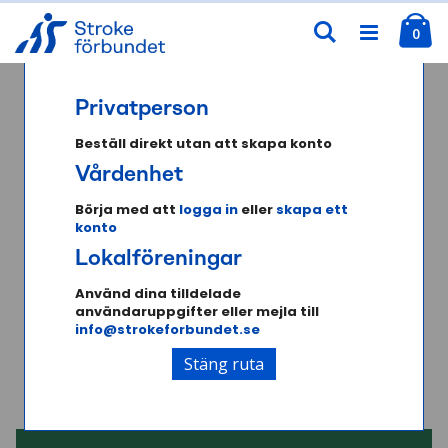
Skip
Ku
Söka
to
ite
0
Content
Privatperson
Välkommen till
Beställ direkt utan att skapa konto
Strokeförbundets
Vårdenhet
webshop
Börja med att
logga in
eller
skapa ett
konto
Lokalföreningar
I vår webbutik hittar du ett brett
Använd dina tilldelade
användaruppgifter eller mejla till
sortiment av broschyrer och foldrar
info@strokeforbundet.se
som på ett eller annat sätt berör
Stäng ruta
stroke och dess konsekvenser.